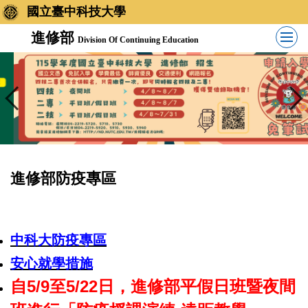
跳
國立臺中科技大學
到
進修部
Division Of Continuing Education
主
要
內
容
區
進修部防疫專區
中科大防疫專區
安心就學措施
自5/9至5/22日，進修部平假日班暨夜間